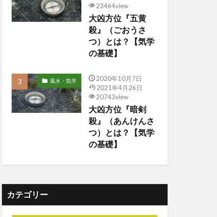
23464view
大凶方位『五黄
殺』（ごおうさ
つ）とは？【気学
の基礎】
2020年10月7日
風水・気学
2021年4月26日
20743view
大凶方位『暗剣
殺』（あんけんさ
つ）とは？【気学
の基礎】
カテゴリー