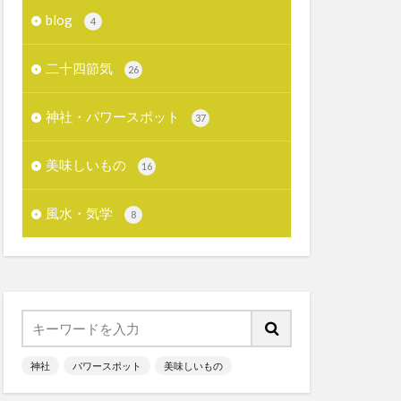
blog
4
二十四節気
26
神社・パワースポット
37
美味しいもの
16
風水・気学
8
神社
パワースポット
美味しいもの