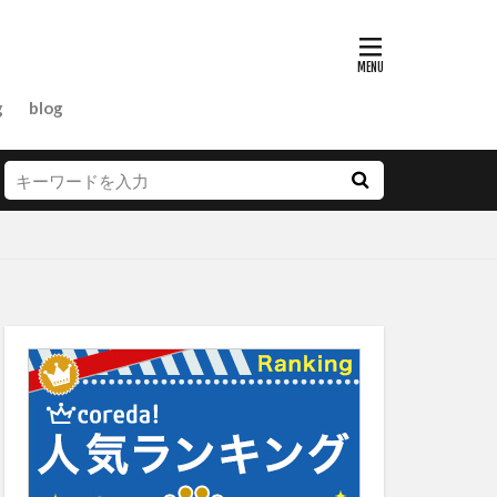
g
blog