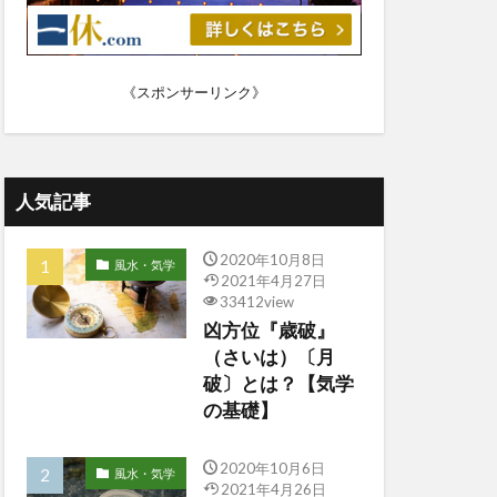
《スポンサーリンク》
人気記事
2020年10月8日
風水・気学
2021年4月27日
33412view
凶方位『歳破』
（さいは）〔月
破〕とは？【気学
の基礎】
2020年10月6日
風水・気学
2021年4月26日