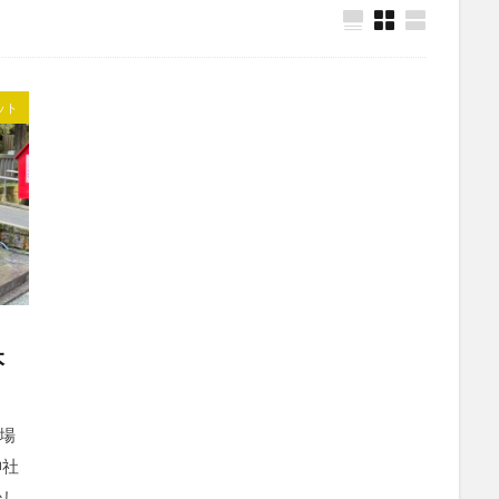
ット
本
場
神社
少し